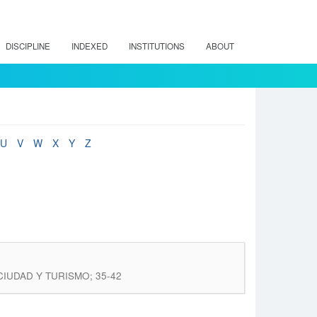
DISCIPLINE
INDEXED
INSTITUTIONS
ABOUT
U
V
W
X
Y
Z
: CIUDAD Y TURISMO; 35-42