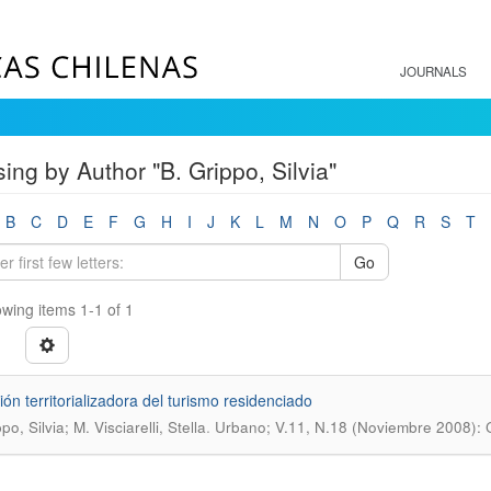
JOURNALS
ing by Author "B. Grippo, Silvia"
B
C
D
E
F
G
H
I
J
K
L
M
N
O
P
Q
R
S
T
Go
wing items 1-1 of 1
ión territorializadora del turismo residenciado
.
po, Silvia; M. Visciarelli, Stella
Urbano; V.11, N.18 (Noviembre 2008)