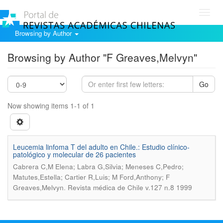
Toggl
navig
Browsing by Author
Browsing by Author "F Greaves,Melvyn"
Go
Now showing items 1-1 of 1
Leucemia linfoma T del adulto en Chile.: Estudio clínico-
patológico y molecular de 26 pacientes
Cabrera C,M Elena; Labra G,Silvia; Meneses C,Pedro;
Matutes,Estella; Cartier R,Luis; M Ford,Anthony; F
.
Greaves,Melvyn
Revista médica de Chile v.127 n.8 1999