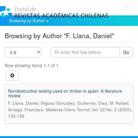
Toggl
navig
Browsing by Author
Browsing by Author "F. Llana, Daniel"
Go
Now showing items 1-1 of 1
Nondestructive testing used on timber in spain: A literature
review
F. Llana, Daniel; Íñiguez-González, Guillermo; Díez, M. Rafael;
.
Arriaga, Francisco
Maderas-Cienc Tecnol; Vol. 22 No. 2 (2020);
133-156