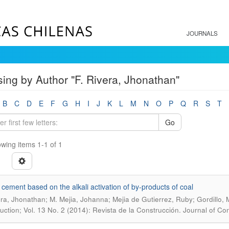
JOURNALS
ing by Author "F. Rivera, Jhonathan"
B
C
D
E
F
G
H
I
J
K
L
M
N
O
P
Q
R
S
T
Go
wing items 1-1 of 1
 cement based on the alkali activation of by-products of coal
era, Jhonathan; M. Mejia, Johanna; Mejia de Gutierrez, Ruby; Gordillo, 
uction; Vol. 13 No. 2 (2014): Revista de la Construcción. Journal of Co