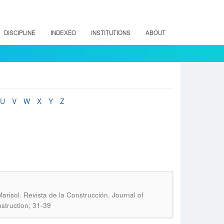
DISCIPLINE
INDEXED
INSTITUTIONS
ABOUT
U
V
W
X
Y
Z
.
Marisol
Revista de la Construcción. Journal of
nstruction; 31-39