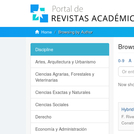
Home
Browsing by Author
Brows
Discipline
0-9
A
Artes, Arquitectura y Urbanismo
Ciencias Agrarias, Forestales y
Veterinarias
Now sho
Ciencias Exactas y Naturales
Ciencias Sociales
Hybrid
Derecho
F. Riv
Constr
Economía y Administración