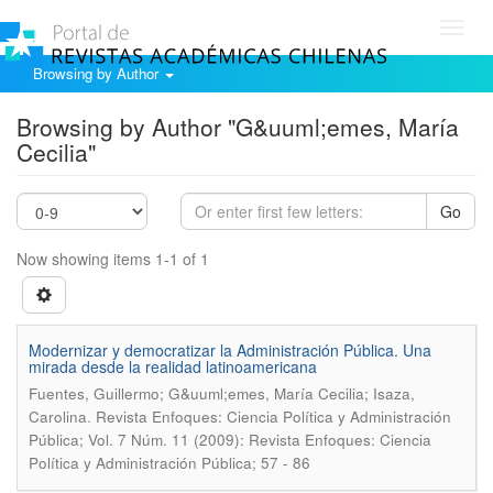
Toggl
navig
Browsing by Author
Browsing by Author "G&uuml;emes, María
Cecilia"
Go
Now showing items 1-1 of 1
Modernizar y democratizar la Administración Pública. Una
mirada desde la realidad latinoamericana
Fuentes, Guillermo; G&uuml;emes, María Cecilia; Isaza,
.
Carolina
Revista Enfoques: Ciencia Política y Administración
Pública; Vol. 7 Núm. 11 (2009): Revista Enfoques: Ciencia
Política y Administración Pública; 57 - 86