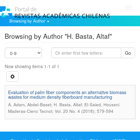
Toggl
navig
Browsing by Author
Browsing by Author "H. Basta, Altaf"
Go
Now showing items 1-1 of 1
Evaluation of palm fiber components an alternative biomass
wastes for medium density fiberboard manufacturing
.
A. Adam, Abdel-Baset; H. Basta, Altaf; El-Saied, Houssni
Maderas-Cienc Tecnol; Vol. 20 No. 4 (2018); 579-594