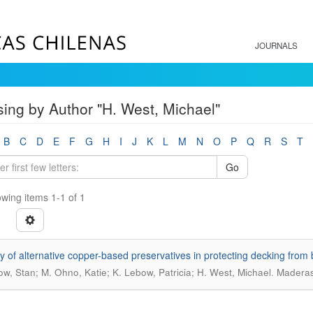
JOURNALS
ing by Author "H. West, Michael"
B
C
D
E
F
G
H
I
J
K
L
M
N
O
P
Q
R
S
T
Go
wing items 1-1 of 1
cy of alternative copper-based preservatives in protecting decking from
.
ow, Stan; M. Ohno, Katie; K. Lebow, Patricia; H. West, Michael
Maderas