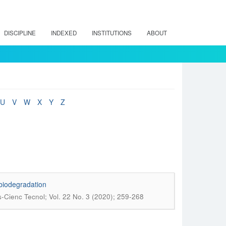
DISCIPLINE
INDEXED
INSTITUTIONS
ABOUT
U
V
W
X
Y
Z
 biodegradation
-Cienc Tecnol; Vol. 22 No. 3 (2020); 259-268