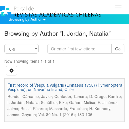
Toggl
navig
Browsing by Author
Browsing by Author "I. Jordán, Natalia"
Go
Now showing items 1-1 of 1
First record of Vespula vulgaris (Linnaeus 1758) (Hymenoptera:
Vespidae); on Navarino Island, Chile
Rendoll Cárcamo, Javier; Contador, Tamara; D. Crego, Ramiro;
I. Jordán, Natalia; Schüttler, Elke; Gañán, Melisa; E. Jiménez,
Jaime; Rozzi, Ricardo; Massardo, Francisca; H. Kennedy,
.
James
Gayana; Vol. 80 No. 1 (2016); 133-136