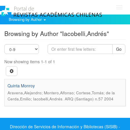
Toggl
navig
Browsing by Author
Browsing by Author "Iacobelli,Andrés"
Go
Now showing items 1-1 of 1
Quinta Monroy
Aravena,Alejandro; Montero,Alfonso; Cortese,Tomás; de la
.
Cerda,Emilio; Iacobelli,Andrés
ARQ (Santiago) n.57 2004
Dirección de Servicios de Información y Bibliotecas (SISIB) -