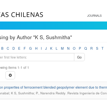
JOURNALS
ing by Author "K S, Sushmitha"
B
C
D
E
F
G
H
I
J
K
L
M
N
O
P
Q
R
S
T
Go
wing items 1-1 of 1
 on properties of ferrocement blended geopolymer element due to ther
.
anabal; K S, Sushmitha; P., Narendra Reddy
Revista Ingeniería de Con