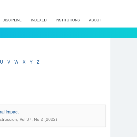
DISCIPLINE
INDEXED
INSTITUTIONS
ABOUT
U
V
W
X
Y
Z
mal impact
strucción; Vol 37, No 2 (2022)