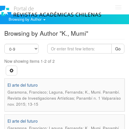
Toggl
navig
Browsing by Author
Browsing by Author "K., Mumi"
Go
Now showing items 1-2 of 2
El arte del futuro
.
Garamona, Francisco; Laguna, Fernanda; K., Mumi
Panambí.
Revista de Investigaciones Artísticas; Panambí n. 1 Valparaíso
nov. 2015; 13-15
El arte del futuro
.
Garamona, Francisco; Laguna, Fernanda; K., Mumi
Panambí.