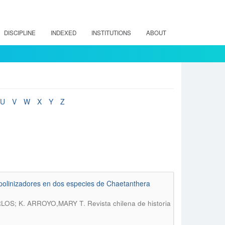
DISCIPLINE
INDEXED
INSTITUTIONS
ABOUT
U
V
W
X
Y
Z
s polinizadores en dos especies de Chaetanthera
.
LOS; K. ARROYO,MARY T
Revista chilena de historia