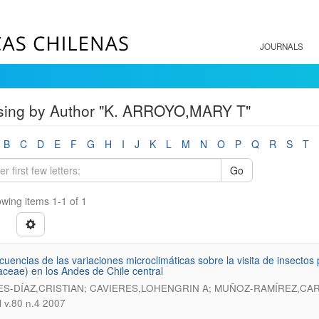
JOURNALS
sing by Author "K. ARROYO,MARY T"
B
C
D
E
F
G
H
I
J
K
L
M
N
O
P
Q
R
S
T
Go
wing items 1-1 of 1
uencias de las variaciones microclimáticas sobre la visita de insecto
aceae) en los Andes de Chile central
S-DÍAZ,CRISTIAN; CAVIERES,LOHENGRIN A; MUÑOZ-RAMÍREZ,CAR
l v.80 n.4 2007