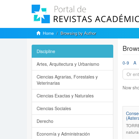
Home
Browsing by Author
Brow
Discipline
0-9
A
Artes, Arquitectura y Urbanismo
Ciencias Agrarias, Forestales y
Veterinarias
Now sho
Ciencias Exactas y Naturales
Ciencias Sociales
Consec
(Aster
Derecho
TORRE
natura
Economía y Administración