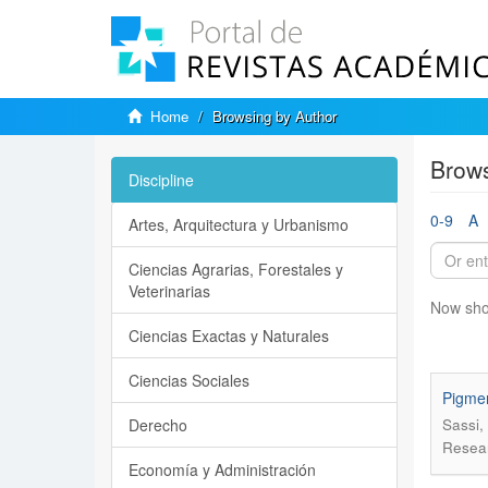
Home
Browsing by Author
Brows
Discipline
0-9
A
Artes, Arquitectura y Urbanismo
Ciencias Agrarias, Forestales y
Veterinarias
Now sho
Ciencias Exactas y Naturales
Ciencias Sociales
Pigmen
Derecho
Sassi,
Resear
Economía y Administración