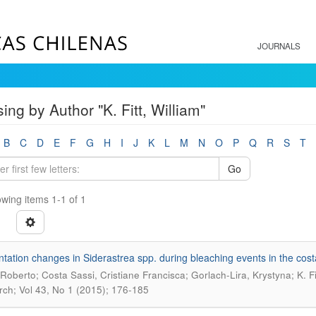
JOURNALS
ing by Author "K. Fitt, William"
B
C
D
E
F
G
H
I
J
K
L
M
N
O
P
Q
R
S
T
Go
wing items 1-1 of 1
tation changes in Siderastrea spp. during bleaching events in the costa
 Roberto; Costa Sassi, Cristiane Francisca; Gorlach-Lira, Krystyna; K. Fit
ch; Vol 43, No 1 (2015); 176-185