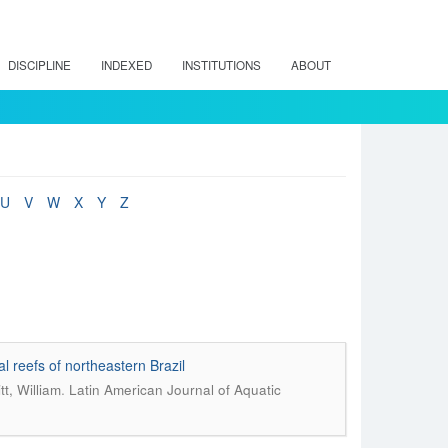
DISCIPLINE
INDEXED
INSTITUTIONS
ABOUT
U
V
W
X
Y
Z
l reefs of northeastern Brazil
.
t, William
Latin American Journal of Aquatic