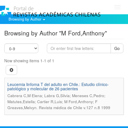
Toggl
navig
Browsing by Author
Browsing by Author "M Ford,Anthony"
Go
Now showing items 1-1 of 1
Leucemia linfoma T del adulto en Chile.: Estudio clínico-
patológico y molecular de 26 pacientes
Cabrera C,M Elena; Labra G,Silvia; Meneses C,Pedro;
Matutes,Estella; Cartier R,Luis; M Ford,Anthony; F
.
Greaves,Melvyn
Revista médica de Chile v.127 n.8 1999