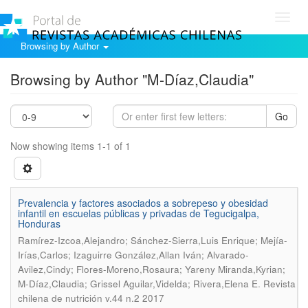
Toggl
navig
Browsing by Author
Browsing by Author "M-Díaz,Claudia"
Go
Now showing items 1-1 of 1
Prevalencia y factores asociados a sobrepeso y obesidad
infantil en escuelas públicas y privadas de Tegucigalpa,
Honduras
Ramírez-Izcoa,Alejandro; Sánchez-Sierra,Luis Enrique; Mejía-
Irías,Carlos; Izaguirre González,Allan Iván; Alvarado-
Avilez,Cindy; Flores-Moreno,Rosaura; Yareny Miranda,Kyrian;
.
M-Díaz,Claudia; Grissel Aguilar,Videlda; Rivera,Elena E
Revista
chilena de nutrición v.44 n.2 2017