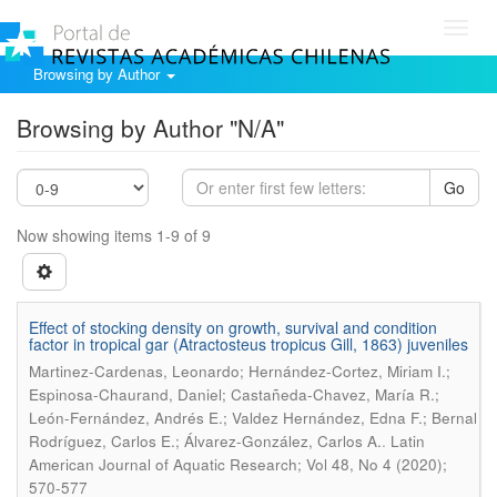
Toggl
navig
Browsing by Author
Browsing by Author "N/A"
Go
Now showing items 1-9 of 9
Effect of stocking density on growth, survival and condition
factor in tropical gar (Atractosteus tropicus Gill, 1863) juveniles
Martinez-Cardenas, Leonardo; Hernández-Cortez, Miriam I.;
Espinosa-Chaurand, Daniel; Castañeda-Chavez, María R.;
León-Fernández, Andrés E.; Valdez Hernández, Edna F.; Bernal
.
Rodríguez, Carlos E.; Álvarez-González, Carlos A.
Latin
American Journal of Aquatic Research; Vol 48, No 4 (2020);
570-577