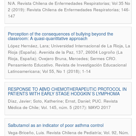
.
N/A
Revista Chilena de Enfermedades Respiratorias; Vol 35 No
2 (2019): Revista Chilena de Enfermedades Respiratorias; 146-
147
Perception of the consequences of bullying beyond the
classroom: A quasi-quantitative approach
López Hernáez, Lara; Universidad Internacional de La Rioja, La
Rioja (España). Avenida de la Paz, 137, 26004 Logroño (La
.
Rioja, España); Ovejero Bruna, Mercedes; Sermes CRO
Pensamiento Educativo. Revista de Investigación Educacional
Latinoamericana; Vol 55, No 1 (2018); 1-14
RESPONSE TO ABVD CHEMOTHERAPEUTIC PROTOCOL IN
PATIENTS WITH EARLY STAGE HODGKIN`S LYMPHOMA
.
Díaz, Javier; Soto, Katherine; Ernst, Daniel; PUC
Revista
Médica de Chile; Vol. 145, núm. 5 (2017): MAYO 2017
Salbutamol as an indicator of poor asthma control
.
Vega-Briceño, Luis
Revista Chilena de Pediatría; Vol. 92, Núm.