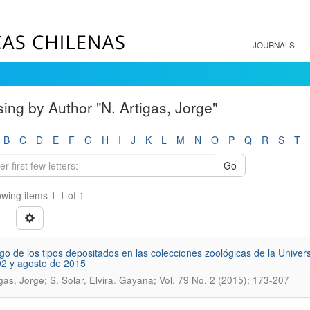
JOURNALS
ing by Author "N. Artigas, Jorge"
B
C
D
E
F
G
H
I
J
K
L
M
N
O
P
Q
R
S
T
Go
wing items 1-1 of 1
go de los tipos depositados en las colecciones zoológicas de la Uni
2 y agosto de 2015
.
gas, Jorge; S. Solar, Elvira
Gayana; Vol. 79 No. 2 (2015); 173-207