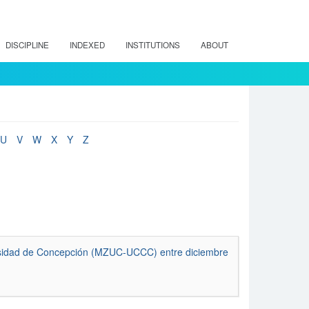
DISCIPLINE
INDEXED
INSTITUTIONS
ABOUT
U
V
W
X
Y
Z
versidad de Concepción (MZUC-UCCC) entre diciembre