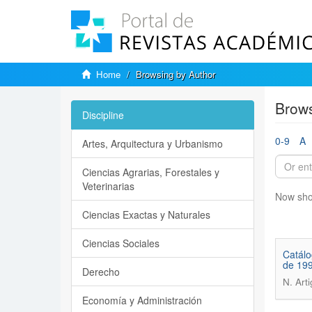
Home
Browsing by Author
Brows
Discipline
0-9
A
Artes, Arquitectura y Urbanismo
Ciencias Agrarias, Forestales y
Veterinarias
Now sho
Ciencias Exactas y Naturales
Ciencias Sociales
Catálo
de 199
Derecho
N. Arti
Economía y Administración