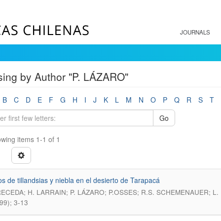
JOURNALS
ing by Author "P. LÁZARO"
B
C
D
E
F
G
H
I
J
K
L
M
N
O
P
Q
R
S
T
Go
wing items 1-1 of 1
 de tillandsias y niebla en el desierto de Tarapacá
RECEDA; H. LARRAIN; P. LÁZARO; P.OSSES; R.S. SCHEMENAUER; L
99); 3-13