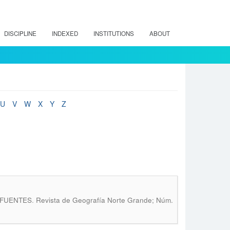
DISCIPLINE
INDEXED
INSTITUTIONS
ABOUT
U
V
W
X
Y
Z
.
. FUENTES
Revista de Geografía Norte Grande; Núm.