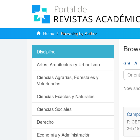
Home
Browsing by Author
Brows
Discipline
0-9
A
Artes, Arquitectura y Urbanismo
Ciencias Agrarias, Forestales y
Veterinarias
Now sho
Ciencias Exactas y Naturales
Ciencias Sociales
Campos
Derecho
P. CE
26 (19
Economía y Administración