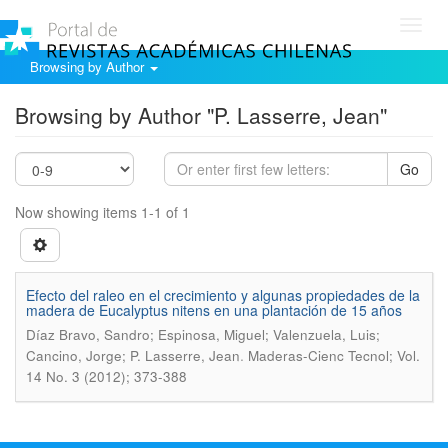
Toggl
navig
Browsing by Author
Browsing by Author "P. Lasserre, Jean"
Go
Now showing items 1-1 of 1
Efecto del raleo en el crecimiento y algunas propiedades de la
madera de Eucalyptus nitens en una plantación de 15 años
Díaz Bravo, Sandro; Espinosa, Miguel; Valenzuela, Luis;
.
Cancino, Jorge; P. Lasserre, Jean
Maderas-Cienc Tecnol; Vol.
14 No. 3 (2012); 373-388