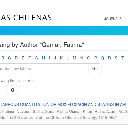
JOURNALS
ing by Author "Qamar, Fatima"
B
C
D
E
F
G
H
I
J
K
L
M
N
O
P
Q
R
S
T
Go
wing items 1-1 of 1
TANEOUS QUANTITATION OF MOXIFLOXACIN AND STATINS IN API 
 Fatima; Naveed, Safila; Sana, Aisha; Usman Khan, Rafia; Azam, M.; S
 No 4 (2019): Journal of the Chilean Chemical Society; 4619-4621