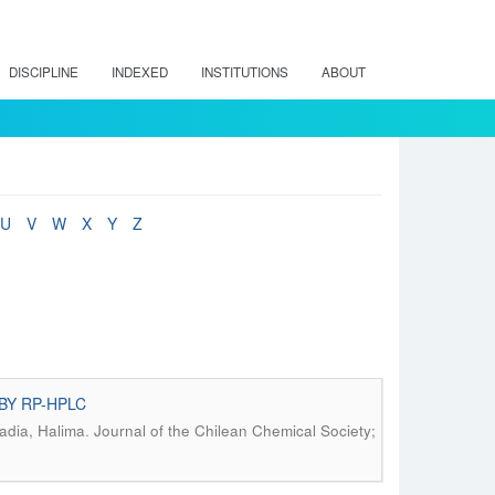
DISCIPLINE
INDEXED
INSTITUTIONS
ABOUT
U
V
W
X
Y
Z
BY RP-HPLC
.
adia, Halima
Journal of the Chilean Chemical Society;