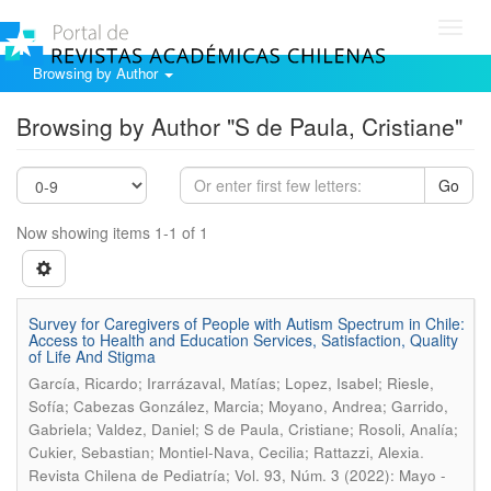
Toggl
navig
Browsing by Author
Browsing by Author "S de Paula, Cristiane"
Go
Now showing items 1-1 of 1
Survey for Caregivers of People with Autism Spectrum in Chile:
Access to Health and Education Services, Satisfaction, Quality
of Life And Stigma
García, Ricardo; Irarrázaval, Matías; Lopez, Isabel; Riesle,
Sofía; Cabezas González, Marcia; Moyano, Andrea; Garrido,
Gabriela; Valdez, Daniel; S de Paula, Cristiane; Rosoli, Analía;
.
Cukier, Sebastian; Montiel-Nava, Cecilia; Rattazzi, Alexia
Revista Chilena de Pediatría; Vol. 93, Núm. 3 (2022): Mayo -