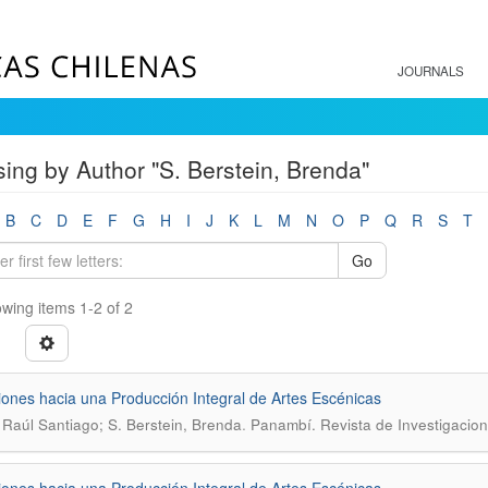
JOURNALS
ing by Author "S. Berstein, Brenda"
B
C
D
E
F
G
H
I
J
K
L
M
N
O
P
Q
R
S
T
Go
wing items 1-2 of 2
iones hacia una Producción Integral de Artes Escénicas
.
 Raúl Santiago; S. Berstein, Brenda
Panambí. Revista de Investigaci