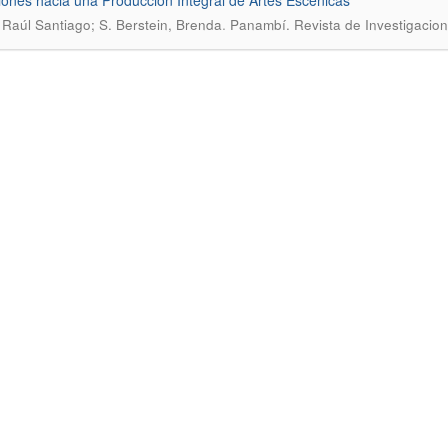
iones hacia una Producción Integral de Artes Escénicas
.
 Raúl Santiago; S. Berstein, Brenda
Panambí. Revista de Investigaci