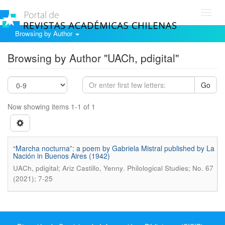
Toggl
navig
Browsing by Author
Browsing by Author "UACh, pdigital"
Go
Now showing items 1-1 of 1
“Marcha nocturna”: a poem by Gabriela Mistral published by La
Nación in Buenos Aires (1942)
.
UACh, pdigital; Ariz Castillo, Yenny
Philological Studies; No. 67
(2021); 7-25