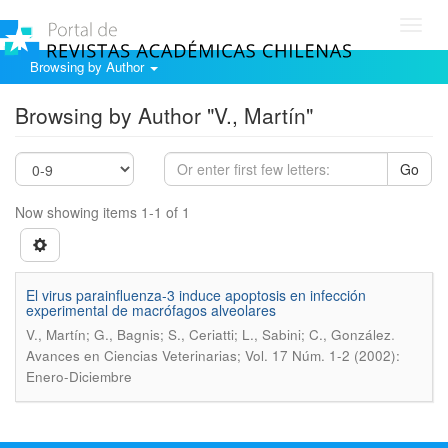
Toggl
navig
Browsing by Author
Browsing by Author "V., Martín"
Go
Now showing items 1-1 of 1
El virus parainfluenza-3 induce apoptosis en infección
experimental de macrófagos alveolares
.
V., Martín; G., Bagnis; S., Ceriatti; L., Sabini; C., González
Avances en Ciencias Veterinarias; Vol. 17 Núm. 1-2 (2002):
Enero-Diciembre