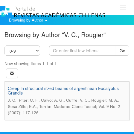
Toggl
navig
Browsing by Author
Browsing by Author "V. C., Rougier"
Go
Now showing items 1-1 of 1
Creep in structural-sized beams of argentinean Eucalyptus
Grandis
J. C., Piter; C. F., Calvo; A. G., Cuffré; V. C., Rougier; M. A.,
.
Sosa Zitto; E.A., Torrán
Maderas-Cienc Tecnol; Vol. 9 No. 2
(2007); 117-126