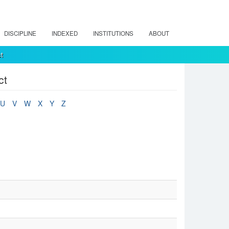
DISCIPLINE
INDEXED
INSTITUTIONS
ABOUT
t
ct
U
V
W
X
Y
Z