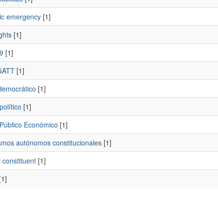
ric emergency
[1]
ights
[1]
9
[1]
GATT
[1]
democrático
[1]
olítico
[1]
Público Económico
[1]
smos autónomos constitucionales
[1]
l constituent
[1]
[1]