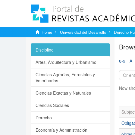
Home
Universidad del Desarrollo
Derecho Púb
Brows
Discipline
0-9
A
Artes, Arquitectura y Urbanismo
Ciencias Agrarias, Forestales y
Veterinarias
Now sho
Ciencias Exactas y Naturales
Ciencias Sociales
Subjec
Derecho
Obligac
Economía y Administración
obras 