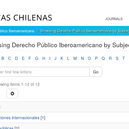
JOURNALS
lico Iberoamericano
Browsing Derecho Público Iberoamericano by Subjec
ing Derecho Público Iberoamericano by Subje
B
C
D
E
F
G
H
I
J
K
L
M
N
O
P
Q
R
S
T
Go
wing items 1-12 of 12
t
iones internacionales
[1]
públicas
[1]