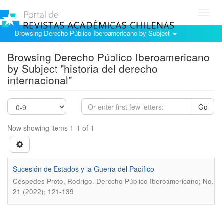
Toggl
navig
Browsing Derecho Público Iberoamericano by Subject
Browsing Derecho Público Iberoamericano
by Subject "historia del derecho
internacional"
Go
Now showing items 1-1 of 1
Sucesión de Estados y la Guerra del Pacífico
.
Céspedes Proto, Rodrigo
Derecho Público Iberoamericano; No.
21 (2022); 121-139