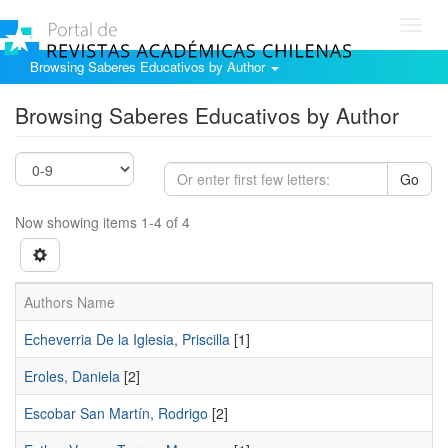
Toggl
navig
Browsing Saberes Educativos by Author
Browsing Saberes Educativos by Author
Go
Now showing items 1-4 of 4
Authors Name
Echeverria De la Iglesia, Priscilla
[1]
Eroles, Daniela
[2]
Escobar San Martín, Rodrigo
[2]