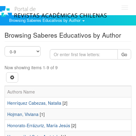
Toggl
navig
Browsing Saberes Educativos by Author
Browsing Saberes Educativos by Author
Go
Now showing items 1-9 of 9
Authors Name
Henríquez Cabezas, Natalia
[2]
Hojman, Viviana
[1]
Honorato-Errázuriz, María Jesús
[2]