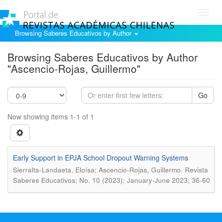
Toggl
navig
Browsing Saberes Educativos by Author
Browsing Saberes Educativos by Author
"Ascencio-Rojas, Guillermo"
Go
Now showing items 1-1 of 1
Early Support in EPJA School Dropout Warning Systems
.
Sierralta-Landaeta, Eloísa; Ascencio-Rojas, Guillermo
Revista
Saberes Educativos; No. 10 (2023): January-June 2023; 36-60