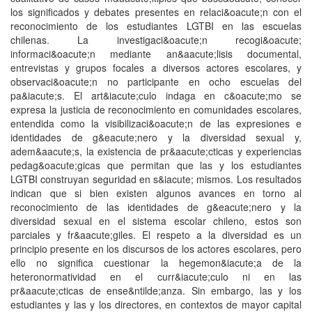
los significados y debates presentes en relaci&oacute;n con el
reconocimiento de los estudiantes LGTBI en las escuelas
chilenas. La investigaci&oacute;n recogi&oacute;
informaci&oacute;n mediante an&aacute;lisis documental,
entrevistas y grupos focales a diversos actores escolares, y
observaci&oacute;n no participante en ocho escuelas del
pa&iacute;s. El art&iacute;culo indaga en c&oacute;mo se
expresa la justicia de reconocimiento en comunidades escolares,
entendida como la visibilizaci&oacute;n de las expresiones e
identidades de g&eacute;nero y la diversidad sexual y,
adem&aacute;s, la existencia de pr&aacute;cticas y experiencias
pedag&oacute;gicas que permitan que las y los estudiantes
LGTBI construyan seguridad en s&iacute; mismos. Los resultados
indican que si bien existen algunos avances en torno al
reconocimiento de las identidades de g&eacute;nero y la
diversidad sexual en el sistema escolar chileno, estos son
parciales y fr&aacute;giles. El respeto a la diversidad es un
principio presente en los discursos de los actores escolares, pero
ello no significa cuestionar la hegemon&iacute;a de la
heteronormatividad en el curr&iacute;culo ni en las
pr&aacute;cticas de ense&ntilde;anza. Sin embargo, las y los
estudiantes y las y los directores, en contextos de mayor capital