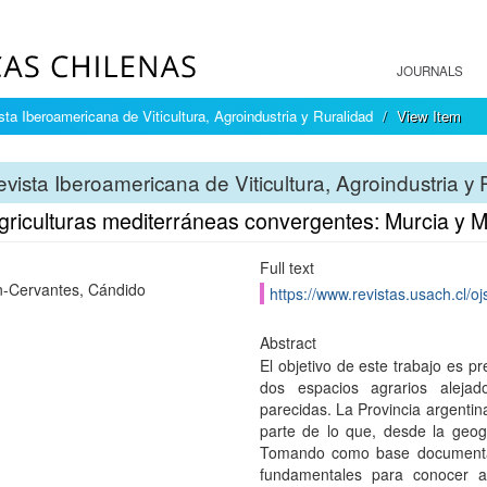
JOURNALS
sta Iberoamericana de Viticultura, Agroindustria y Ruralidad
View Item
vista Iberoamericana de Viticultura, Agroindustria y 
griculturas mediterráneas convergentes: Murcia y
Full text
-Cervantes, Cándido
https://www.revistas.usach.cl/oj
Abstract
El objetivo de este trabajo es 
dos espacios agrarios alejad
parecidas. La Provincia argenti
parte de lo que, desde la geog
Tomando como base documental l
fundamentales para conocer am