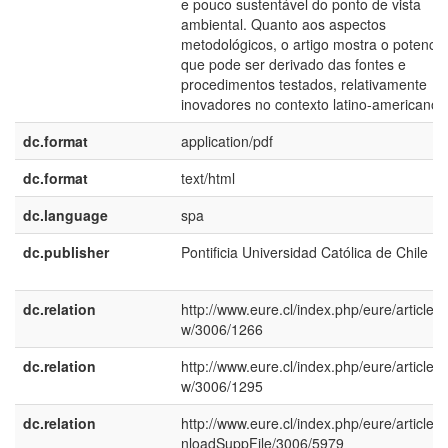
e pouco sustentável do ponto de vista
ambiental. Quanto aos aspectos
metodológicos, o artigo mostra o potencia
que pode ser derivado das fontes e
procedimentos testados, relativamente
inovadores no contexto latino-americano.
dc.format
application/pdf
dc.format
text/html
dc.language
spa
dc.publisher
Pontificia Universidad Católica de Chile
dc.relation
http://www.eure.cl/index.php/eure/article/v
w/3006/1266
dc.relation
http://www.eure.cl/index.php/eure/article/v
w/3006/1295
dc.relation
http://www.eure.cl/index.php/eure/article/
nloadSuppFile/3006/5979