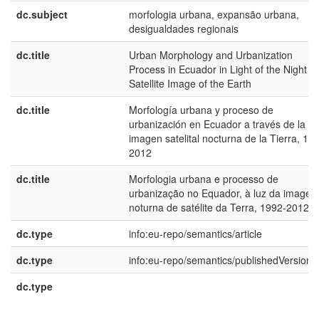
dc.subject
morfologia urbana, expansão urbana,
desigualdades regionais
dc.title
Urban Morphology and Urbanization
Process in Ecuador in Light of the Night
Satellite Image of the Earth
dc.title
Morfología urbana y proceso de
urbanización en Ecuador a través de la
imagen satelital nocturna de la Tierra, 19
2012
dc.title
Morfologia urbana e processo de
urbanização no Equador, à luz da image
noturna de satélite da Terra, 1992-2012
dc.type
info:eu-repo/semantics/article
dc.type
info:eu-repo/semantics/publishedVersion
dc.type