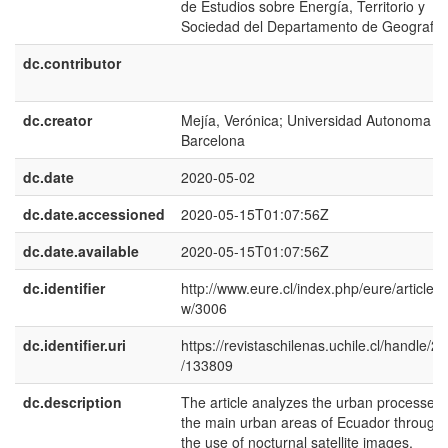
de Estudios sobre Energía, Territorio y
Sociedad del Departamento de Geografia
dc.contributor
dc.creator
Mejía, Verónica; Universidad Autonoma d
Barcelona
dc.date
2020-05-02
dc.date.accessioned
2020-05-15T01:07:56Z
dc.date.available
2020-05-15T01:07:56Z
dc.identifier
http://www.eure.cl/index.php/eure/article/v
w/3006
dc.identifier.uri
https://revistaschilenas.uchile.cl/handle/2
/133809
dc.description
The article analyzes the urban processes 
the main urban areas of Ecuador through
the use of nocturnal satellite images,