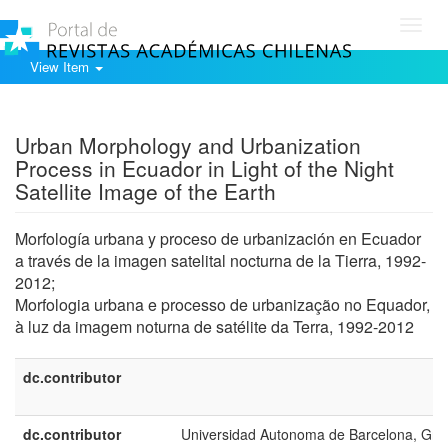
Toggl
navig
View Item
Show simple item record
Urban Morphology and Urbanization
Process in Ecuador in Light of the Night
Satellite Image of the Earth
Morfología urbana y proceso de urbanización en Ecuador
a través de la imagen satelital nocturna de la Tierra, 1992-
2012;
Morfologia urbana e processo de urbanização no Equador,
à luz da imagem noturna de satélite da Terra, 1992-2012
dc.contributor
dc.contributor
Universidad Autonoma de Barcelona, Gru