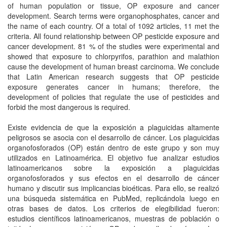
of human population or tissue, OP exposure and cancer
development. Search terms were organophosphates, cancer and
the name of each country. Of a total of 1092 articles, 11 met the
criteria. All found relationship between OP pesticide exposure and
cancer development. 81 % of the studies were experimental and
showed that exposure to chlorpyrifos, parathion and malathion
cause the development of human breast carcinoma. We conclude
that Latin American research suggests that OP pesticide
exposure generates cancer in humans; therefore, the
development of policies that regulate the use of pesticides and
forbid the most dangerous is required.
Existe evidencia de que la exposición a plaguicidas altamente
peligrosos se asocia con el desarrollo de cáncer. Los plaguicidas
organofosforados (OP) están dentro de este grupo y son muy
utilizados en Latinoamérica. El objetivo fue analizar estudios
latinoamericanos sobre la exposición a plaguicidas
organofosforados y sus efectos en el desarrollo de cáncer
humano y discutir sus implicancias bioéticas. Para ello, se realizó
una búsqueda sistemática en PubMed, replicándola luego en
otras bases de datos. Los criterios de elegibilidad fueron:
estudios científicos latinoamericanos, muestras de población o