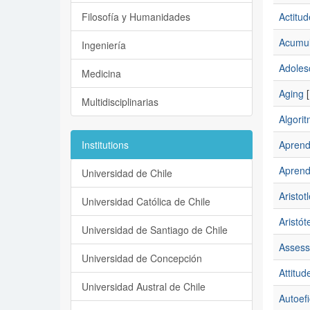
Filosofía y Humanidades
Actitud
Acumul
Ingeniería
Adoles
Medicina
Aging
[
Multidisciplinarias
Algorit
Institutions
Aprend
Aprend
Universidad de Chile
Aristotl
Universidad Católica de Chile
Aristót
Universidad de Santiago de Chile
Asses
Universidad de Concepción
Attitud
Universidad Austral de Chile
Autoefi