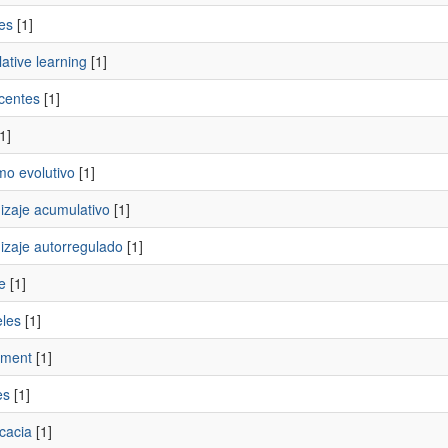
es
[1]
ative learning
[1]
centes
[1]
1]
mo evolutivo
[1]
izaje acumulativo
[1]
izaje autorregulado
[1]
e
[1]
eles
[1]
sment
[1]
es
[1]
cacia
[1]