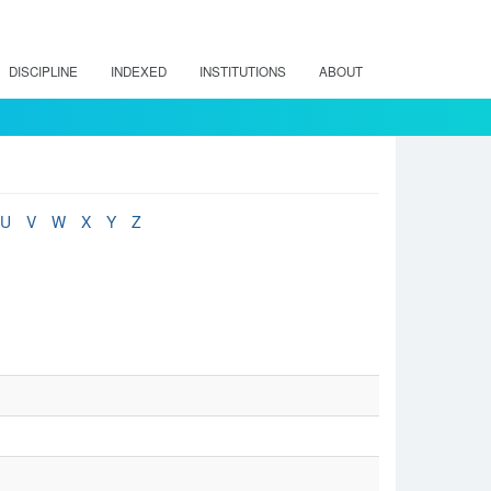
DISCIPLINE
INDEXED
INSTITUTIONS
ABOUT
U
V
W
X
Y
Z