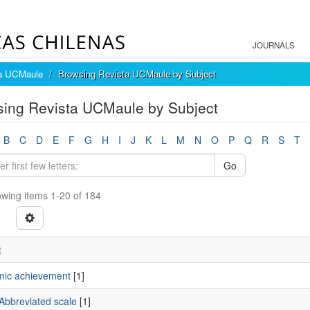
JOURNALS
a UCMaule
Browsing Revista UCMaule by Subject
ing Revista UCMaule by Subject
B
C
D
E
F
G
H
I
J
K
L
M
N
O
P
Q
R
S
T
Go
wing items 1-20 of 184
t
ic achievement
[1]
bbreviated scale
[1]