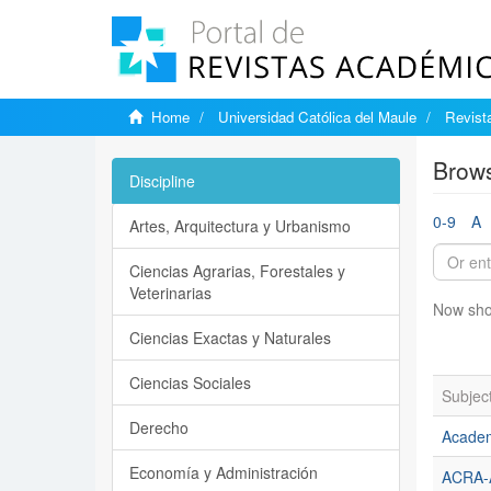
Home
Universidad Católica del Maule
Revist
Brows
Discipline
0-9
A
Artes, Arquitectura y Urbanismo
Ciencias Agrarias, Forestales y
Veterinarias
Now sho
Ciencias Exactas y Naturales
Ciencias Sociales
Subjec
Derecho
Academ
Economía y Administración
ACRA-A