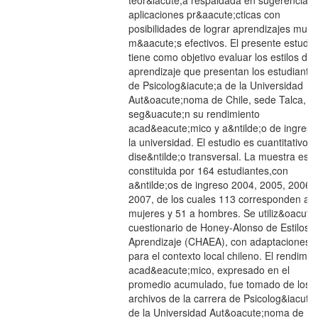
teor&iacute;a respaldada en sugerencias 
aplicaciones pr&aacute;cticas con
posibilidades de lograr aprendizajes muc
m&aacute;s efectivos. El presente estudio
tiene como objetivo evaluar los estilos de
aprendizaje que presentan los estudiante
de Psicolog&iacute;a de la Universidad
Aut&oacute;noma de Chile, sede Talca,
seg&uacute;n su rendimiento
acad&eacute;mico y a&ntilde;o de ingreso
la universidad. El estudio es cuantitativo d
dise&ntilde;o transversal. La muestra est
constituida por 164 estudiantes,con
a&ntilde;os de ingreso 2004, 2005, 2006 
2007, de los cuales 113 corresponden a
mujeres y 51 a hombres. Se utiliz&oacute;
cuestionario de Honey-Alonso de Estilos 
Aprendizaje (CHAEA), con adaptaciones
para el contexto local chileno. El rendimie
acad&eacute;mico, expresado en el
promedio acumulado, fue tomado de los
archivos de la carrera de Psicolog&iacute
de la Universidad Aut&oacute;noma de