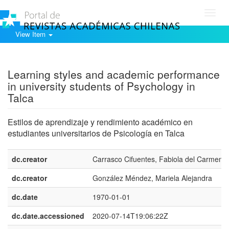
Toggl
navig
View Item
Show simple item record
Learning styles and academic performance
in university students of Psychology in
Talca
Estilos de aprendizaje y rendimiento académico en
estudiantes universitarios de Psicología en Talca
dc.creator
Carrasco Cifuentes, Fabiola del Carmen
dc.creator
González Méndez, Mariela Alejandra
dc.date
1970-01-01
dc.date.accessioned
2020-07-14T19:06:22Z