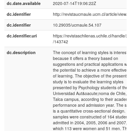
dc.date.available
2020-07-14T19:06:22Z
dc.identifier
http://revistaucmaule.ucm.cl/article/view/5
dc.identifier
10.29035/ucmaule.54.107
dc.identifier.uri
https://revistaschilenas.uchile.cl/handle/2
/143742
dc.description
The concept of learning styles is interesti
because it offers a theory based on
suggestions and practical applications wit
the potential to achieve a more effective 
of learning. The objective of the present
study is to evaluate the learning styles
presented by Psychology students of the
Universidad Aut&oacute;noma de Chile,
Talca campus, according to their academi
performance and admission year. The stu
is a quantitative cross-sectional design. T
samples were constructed of 164 students
admitted in 2004, 2005, 2006 and 2007, o
which 113 were women and 51 men. The