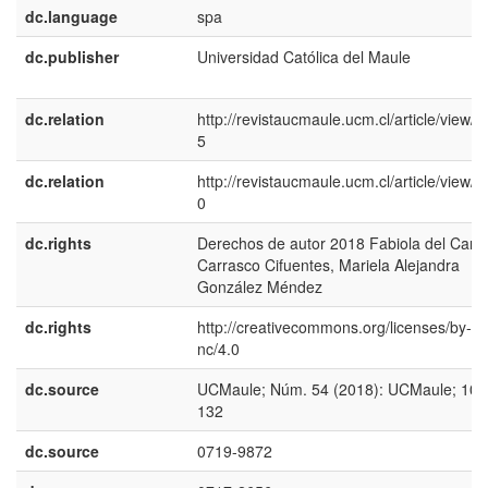
dc.language
spa
dc.publisher
Universidad Católica del Maule
dc.relation
http://revistaucmaule.ucm.cl/article/view/5
5
dc.relation
http://revistaucmaule.ucm.cl/article/view/5
0
dc.rights
Derechos de autor 2018 Fabiola del Car
Carrasco Cifuentes, Mariela Alejandra
González Méndez
dc.rights
http://creativecommons.org/licenses/by-
nc/4.0
dc.source
UCMaule; Núm. 54 (2018): UCMaule; 107
132
dc.source
0719-9872