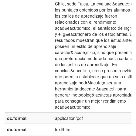
Chile, sede Talca. La evaluaci&oacute;n d
los puntajes obtenidos por los alumnos en
los estilos de aprendizaje fueron
relacionados con el rendimiento
acad&eacute;mico, el a&ntilde;o de ingre
y el g&eacute;nero de los estudiantes. Lo
resultados muestran que los estudiantes 
poseen un estilo de aprendizaje
caracter&iacute;stico, sino que presentan
una preferencia moderada hacia cada un
de los estilos de aprendizaje. En
conclusi&oacute;n, no se presenta eviden
que permita establecer que un solo estilo
aprendizaje podr&iacute;a ser una
herramienta docente &uacute;til para
generar metodolog&iacute;as apropiadas
para conseguir un mejor rendimiento
acad&eacute;mico.
dc.format
application/pdf
dc.format
text/html