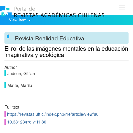
Toggl
navig
View Item
Revista Realidad Educativa
El rol de las imágenes mentales en la educación
imaginativa y ecológica
Author
Judson, Gillian
Matte, Marilú
Full text
https://revistas.uft.cl/index.php/rre/article/view/80
10.38123/rre.v1i1.80