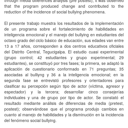
through media differences analysis (pre postest), it was observed
that the program produced change and contributed to the
reduction of the incidence of social bullying phenomena.
El presente trabajo muestra los resultados de la implementación
de un programa sobre el fortalecimiento de habilidades en
inteligencia emocional y el manejo del bullying en estudiantes del
octavo grado del ciclo básico de educación, sus edades van entre
13 a 17 años, corresponden a dos centros educativos oficiales
del Distrito Central, Tegucigalpa. El estudio cuasi experimental
(grupo control; 42 estudiantes y grupo experimental; 29
estudiantes), se constituyó por tres fases; la primera, se adaptó la
aplicación de cuestionario conformado en 71 preguntas; 35
asociadas al bulliyng y 36 a la inteligencia emocional; en la
segunda fase se entrevistó profesores y orientadores para
clasificar su percepción según tipo de actor (víctima, agresor y
espectador) y la tercera; desarrollar cinco consejerías
individuales y una de grupo por tipo de actor. Se constató el
resultado mediante análisis de diferencias de media (pretest,
postest); observándose que el programa produjo cambios en
cuanto al manejo de habilidades y la disminución en la incidencia
del fenómeno social bullying.