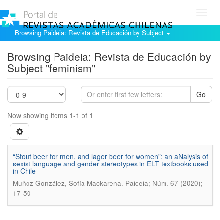
Toggl
navig
Browsing Paideia: Revista de Educación by Subject
Browsing Paideia: Revista de Educación by
Subject "feminism"
Go
Now showing items 1-1 of 1
“Stout beer for men, and lager beer for women”: an aNalysis of
sexist language and gender stereotypes in ELT textbooks used
in Chile
.
Muñoz González, Sofía Mackarena
Paideia; Núm. 67 (2020);
17-50