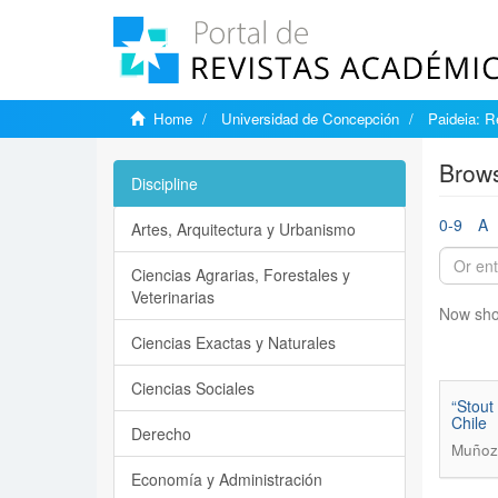
Home
Universidad de Concepción
Paideia: R
Brows
Discipline
0-9
A
Artes, Arquitectura y Urbanismo
Ciencias Agrarias, Forestales y
Veterinarias
Now sho
Ciencias Exactas y Naturales
Ciencias Sociales
“Stout
Chile
Derecho
Muñoz
Economía y Administración