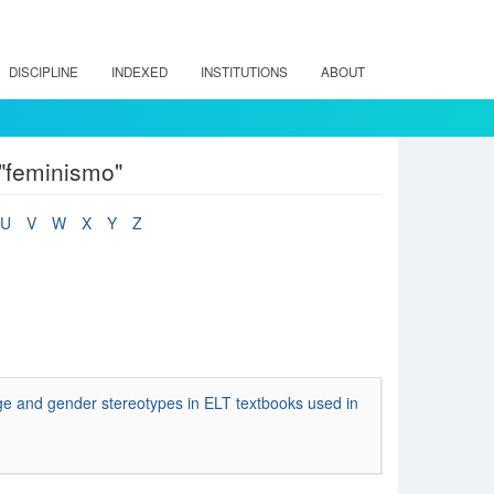
DISCIPLINE
INDEXED
INSTITUTIONS
ABOUT
 "feminismo"
U
V
W
X
Y
Z
age and gender stereotypes in ELT textbooks used in