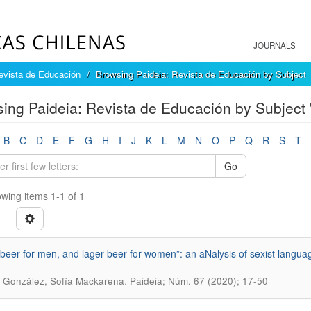
JOURNALS
evista de Educación
Browsing Paideia: Revista de Educación by Subject
ing Paideia: Revista de Educación by Subject
B
C
D
E
F
G
H
I
J
K
L
M
N
O
P
Q
R
S
T
Go
wing items 1-1 of 1
 beer for men, and lager beer for women”: an aNalysis of sexist langu
.
 González, Sofía Mackarena
Paideia; Núm. 67 (2020); 17-50