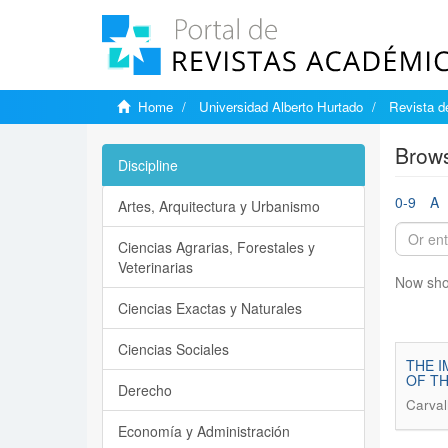
Home
Universidad Alberto Hurtado
Revista d
Brows
Discipline
0-9
A
Artes, Arquitectura y Urbanismo
Ciencias Agrarias, Forestales y
Veterinarias
Now sho
Ciencias Exactas y Naturales
Ciencias Sociales
THE I
OF TH
Derecho
Carval
Economía y Administración