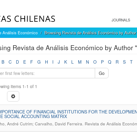
JOURNALS
e Análisis Económico
Browsing Revista de Análisis Económico by Author
ing Revista de Análisis Económico by Author "
B
C
D
E
F
G
H
I
J
K
L
M
N
O
P
Q
R
S
T
Go
wing items 1-1 of 1
MPORTANCE OF FINANCIAL INSTITUTIONS FOR THE DEVELOPMEN
E SOCIAL ACCOUNTING MATRIX
.
ho, André Cutrim; Carvalho, David Ferreira
Revista de Análisis Económ