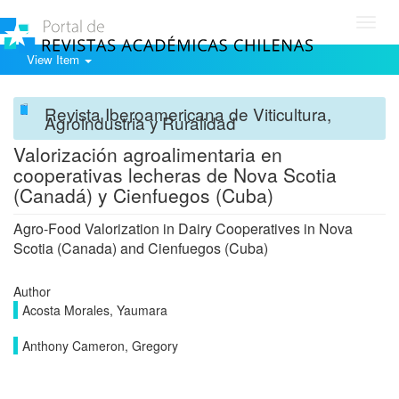
Toggl
navig
View Item
Revista Iberoamericana de Viticultura,
Agroindustria y Ruralidad
Valorización agroalimentaria en
cooperativas lecheras de Nova Scotia
(Canadá) y Cienfuegos (Cuba)
Agro-Food Valorization in Dairy Cooperatives in Nova
Scotia (Canada) and Cienfuegos (Cuba)
Author
Acosta Morales, Yaumara
Anthony Cameron, Gregory