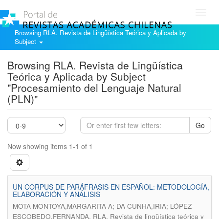
Toggl
navig
Browsing RLA. Revista de Lingüística Teórica y Aplicada by
Subject
Browsing RLA. Revista de Lingüística
Teórica y Aplicada by Subject
"Procesamiento del Lenguaje Natural
(PLN)"
Go
Now showing items 1-1 of 1
UN CORPUS DE PARÁFRASIS EN ESPAÑOL: METODOLOGÍA,
ELABORACIÓN Y ANÁLISIS
MOTA MONTOYA,MARGARITA A; DA CUNHA,IRIA; LÓPEZ-
.
ESCOBEDO,FERNANDA
RLA. Revista de lingüística teórica y