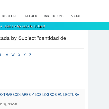
DISCIPLINE
INDEXED
INSTITUTIONS
ABOUT
a Teórica y Aplicada by Subject
cada by Subject "cantidad de
U
V
W
X
Y
Z
S EXTRAESCOLARES Y LOS LOGROS EN LECTURA
019); 33-50