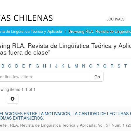
JOURNALS
ta de Lingüística Teórica y Aplicada
Browsing RLA. Revista de Lingüístic
ing RLA. Revista de Lingüística Teórica y Apli
ras fuera de clase"
B
C
D
E
F
G
H
I
J
K
L
M
N
O
P
Q
R
S
T
Go
wing items 1-1 of 1
ELACIONES ENTRE LA MOTIVACIÓN, LA CANTIDAD DE LECTURA
IOMAS EXTRANJEROS.
.
eifei
RLA. Revista de Lingüística Teórica y Aplicada; Vol. 57 Núm. 1 (2