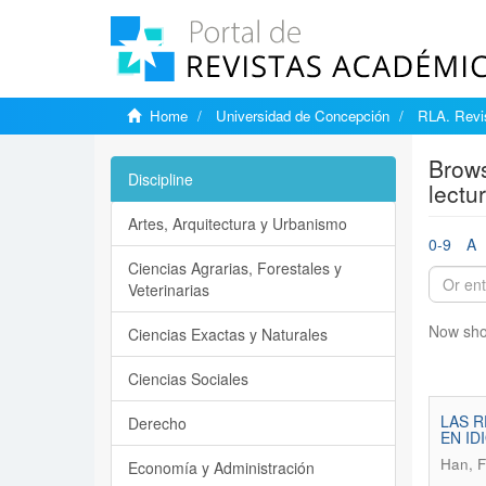
Home
Universidad de Concepción
RLA. Revis
Brows
Discipline
lectu
Artes, Arquitectura y Urbanismo
0-9
A
Ciencias Agrarias, Forestales y
Veterinarias
Now sho
Ciencias Exactas y Naturales
Ciencias Sociales
LAS R
Derecho
EN ID
Han, F
Economía y Administración