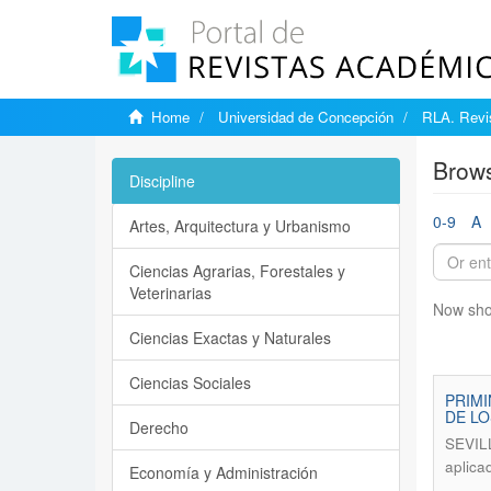
Home
Universidad de Concepción
RLA. Revis
Brows
Discipline
0-9
A
Artes, Arquitectura y Urbanismo
Ciencias Agrarias, Forestales y
Veterinarias
Now sho
Ciencias Exactas y Naturales
Ciencias Sociales
PRIMI
DE L
Derecho
SEVIL
aplica
Economía y Administración