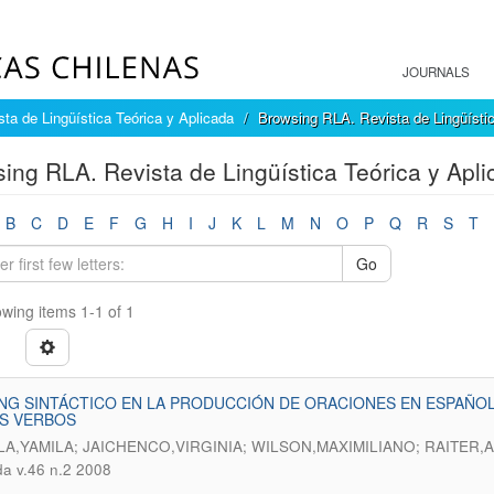
JOURNALS
ta de Lingüística Teórica y Aplicada
Browsing RLA. Revista de Lingüístic
ing RLA. Revista de Lingüística Teórica y Aplic
B
C
D
E
F
G
H
I
J
K
L
M
N
O
P
Q
R
S
T
Go
wing items 1-1 of 1
NG SINTÁCTICO EN LA PRODUCCIÓN DE ORACIONES EN ESPAÑOL
OS VERBOS
LA,YAMILA; JAICHENCO,VIRGINIA; WILSON,MAXIMILIANO; RAITER
da v.46 n.2 2008