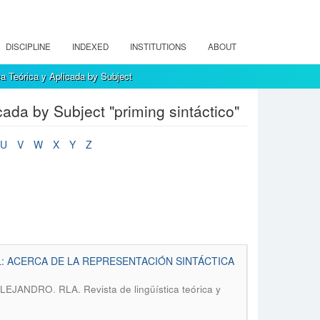
DISCIPLINE
INDEXED
INSTITUTIONS
ABOUT
a Teórica y Aplicada by Subject
ada by Subject "priming sintáctico"
U
V
W
X
Y
Z
: ACERCA DE LA REPRESENTACIÓN SINTÁCTICA
.
,ALEJANDRO
RLA. Revista de lingüística teórica y