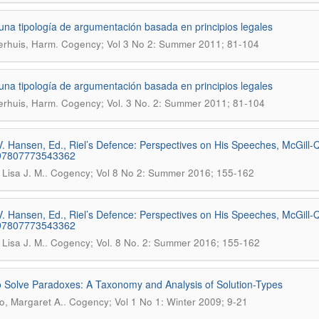
una tipología de argumentación basada en principios legales
.
erhuis, Harm
Cogency; Vol 3 No 2: Summer 2011; 81-104
una tipología de argumentación basada en principios legales
.
erhuis, Harm
Cogency; Vol. 3 No. 2: Summer 2011; 81-104
. Hansen, Ed., Riel’s Defence: Perspectives on His Speeches, McGill-Q
97807773543362
.
 Lisa J. M.
Cogency; Vol 8 No 2: Summer 2016; 155-162
. Hansen, Ed., Riel’s Defence: Perspectives on His Speeches, McGill-Q
97807773543362
.
 Lisa J. M.
Cogency; Vol. 8 No. 2: Summer 2016; 155-162
 Solve Paradoxes: A Taxonomy and Analysis of Solution-Types
.
, Margaret A.
Cogency; Vol 1 No 1: Winter 2009; 9-21