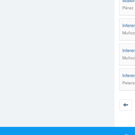
Illusio
Pérez 
Infere
Muñoz 
Infere
Muñoz 
Infere
Peters