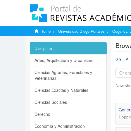
Home
Universidad Diego Portales
Cogency. J
Brows
Discipline
0-9
A
Artes, Arquitectura y Urbanismo
Ciencias Agrarias, Forestales y
Veterinarias
Now sho
Ciencias Exactas y Naturales
Ciencias Sociales
Genera
Derecho
Hoppma
Economía y Administración