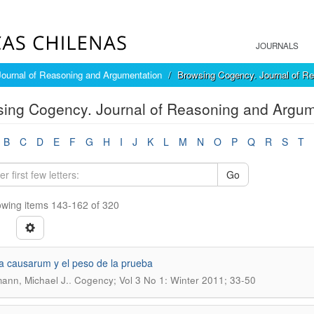
JOURNALS
ournal of Reasoning and Argumentation
Browsing Cogency. Journal of Re
ing Cogency. Journal of Reasoning and Argume
B
C
D
E
F
G
H
I
J
K
L
M
N
O
P
Q
R
S
T
Go
wing items 143-162 of 320
 causarum y el peso de la prueba
.
nn, Michael J.
Cogency; Vol 3 No 1: Winter 2011; 33-50