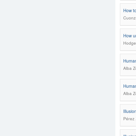
How to
Cuonzo
How un
Hodge,
Human 
Alba Z
Human 
Alba Z
Illusio
Pérez 