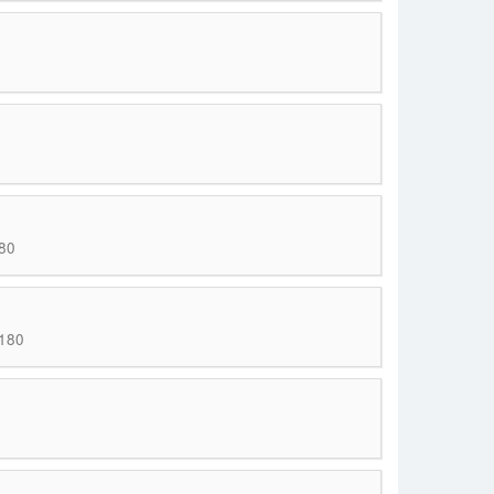
80
-180