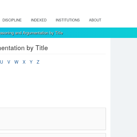
DISCIPLINE
INDEXED
INSTITUTIONS
ABOUT
asoning and Argumentation by Title
ntation by Title
U
V
W
X
Y
Z