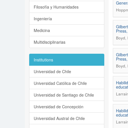
Genera
Filosofía y Humanidades
Hoppma
Ingeniería
Gilber
Medicina
Press,
Boyd, 
Multidisciplinarias
Gilber
Press,
Institutions
Boyd, 
Universidad de Chile
Habili
Universidad Católica de Chile
educat
Larrai
Universidad de Santiago de Chile
Universidad de Concepción
Habili
educat
Universidad Austral de Chile
Larrai