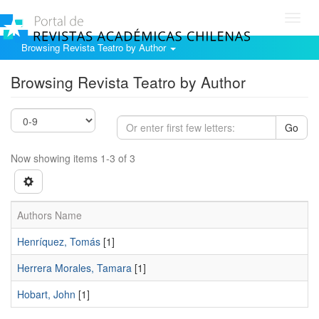
Toggl
navig
Browsing Revista Teatro by Author
Browsing Revista Teatro by Author
Go
Now showing items 1-3 of 3
Authors Name
Henríquez, Tomás
[1]
Herrera Morales, Tamara
[1]
Hobart, John
[1]