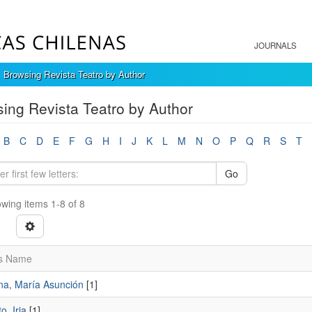
JOURNALS
Browsing Revista Teatro by Author
ing Revista Teatro by Author
B
C
D
E
F
G
H
I
J
K
L
M
N
O
P
Q
R
S
T
Go
wing items 1-8 of 8
s Name
a, María Asunción
[1]
o, Iria
[1]