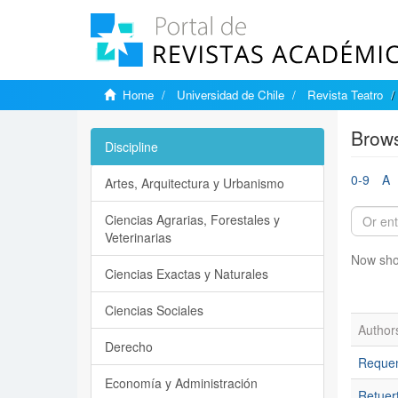
Home
Universidad de Chile
Revista Teatro
Brows
Discipline
0-9
A
Artes, Arquitectura y Urbanismo
Ciencias Agrarias, Forestales y
Veterinarias
Now sho
Ciencias Exactas y Naturales
Ciencias Sociales
Author
Derecho
Requen
Economía y Administración
Retuert