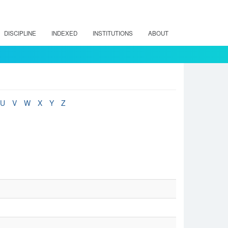
DISCIPLINE
INDEXED
INSTITUTIONS
ABOUT
U
V
W
X
Y
Z