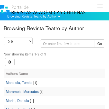
Toggl
navig
Browsing Revista Teatro by Author
Browsing Revista Teatro by Author
Go
Now showing items 1-9 of 9
Authors Name
Mandiola, Tomás
[1]
Marambio, Mercedes
[1]
Marini, Daniela
[1]