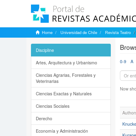
Home
Universidad de Chile
Revista Teatro
Brows
Discipline
0-9
A
Artes, Arquitectura y Urbanismo
Ciencias Agrarias, Forestales y
Veterinarias
Now sho
Ciencias Exactas y Naturales
Ciencias Sociales
Author
Derecho
Knucke
Economía y Administración
Kurapel