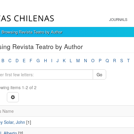
JOURNALS
Browsing Revista Teatro by Author
ing Revista Teatro by Author
B
C
D
E
F
G
H
I
J
K
L
M
N
O
P
Q
R
S
T
Go
wing items 1-2 of 2
s Name
y Solar, John
[1]
, Alberto
[2]