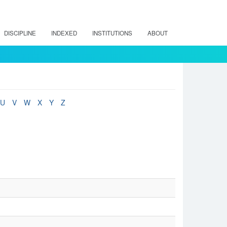
DISCIPLINE
INDEXED
INSTITUTIONS
ABOUT
U
V
W
X
Y
Z